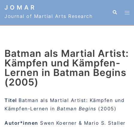
Zum
J O M A R
Suche
Me
Inhalt
Journal of Martial Arts Research
ums
springen
Batman als Martial Artist:
Kämpfen und Kämpfen-
Lernen in Batman Begins
(2005)
Titel
Batman als Martial Artist: Kämpfen und
Kämpfen-Lernen in
Batman Begins
(2005)
Autor*innen
Swen Koerner & Mario S. Staller