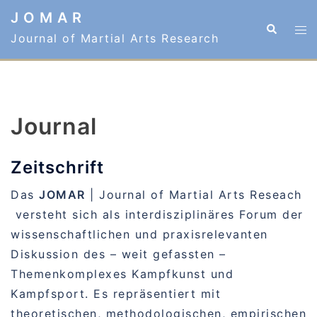
Zum
J O M A R
Suche
Me
Inhalt
Journal of Martial Arts Research
ums
springen
Journal
Zeitschrift
Das
JOMAR
| Journal of Martial Arts Reseach
versteht sich als interdisziplinäres Forum der
wissenschaftlichen und praxisrelevanten
Diskussion des – weit gefassten –
Themenkomplexes Kampfkunst und
Kampfsport. Es repräsentiert mit
theoretischen, methodologischen, empirischen