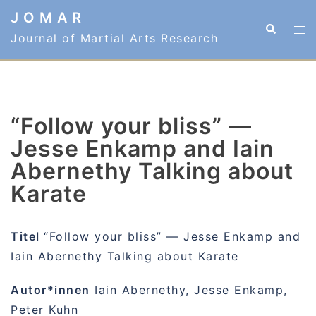
Zum
J O M A R
Suche
Me
Inhalt
Journal of Martial Arts Research
ums
springen
“Follow your bliss” —
Jesse Enkamp and Iain
Abernethy Talking about
Karate
Titel
“Follow your bliss” — Jesse Enkamp and
Iain Abernethy Talking about Karate
Autor*innen
Iain Abernethy, Jesse Enkamp,
Peter Kuhn