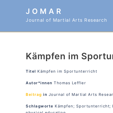
Zum
J O M A R
Inhalt
springen
Journal of Martial Arts Research
Kämpfen im Sportun
Titel
Kämpfen im Sportunterricht
Autor*innen
Thomas Leffler
Beitrag
in
Journal of Martial Arts Resear
Schlagworte
Kämpfen; Sportunterricht; 
physical education