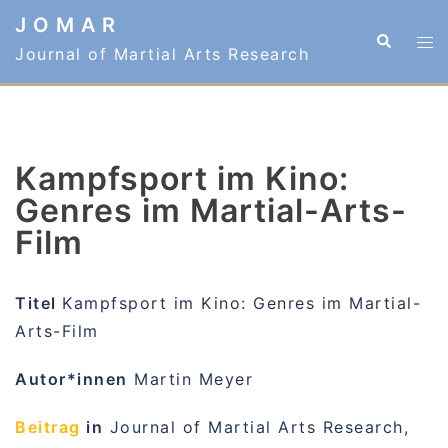
Zum
J O M A R
Suche
Me
Inhalt
Journal of Martial Arts Research
ums
springen
Kampfsport im Kino:
Genres im Martial-Arts-
Film
Titel
Kampfsport im Kino: Genres im Martial-
Arts-Film
Autor*innen
Martin Meyer
Beitrag
in
Journal of Martial Arts Research,